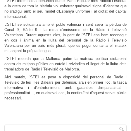
L'STEI Intersindical denuncia que el Partit Popular més radical i escorat
a la dreta de tota la història vol esborrar qualsevol signe d'identitat que
no s'adigui amb el seu model d'Espanya uniforme i al dictat del capital
internacional.
L'STEI se solidaritza amb el poble valencià i sent seva la pèrdua de
Canal 9, Ràdio 9 i la resta d'emissores de la Ràdio i Televisió
Valenciana. Durant aquests dies, la gent de l'STEI ens hem reconegut
en cos i ànima en la lluita del personal de la Ràdio i Televisió
Valenciana per un país més plural, que es pugui contar a ell mateix
mitjançant la pròpia llengua.
L'STEI recorda que a Mallorca patim la mateixa política dictatorial
contra els mitjans públics en català i reivindica el llegat de la lluita dels
treballadors de Ràdio i Televisió de Mallorca.
Així mateix, l'STEI es posa a disposició del personal de Ràdio i
Televisió de les Illes Balears per defensar, ara i en primer lloc, la tasca
informativa i d'entreteniment amb garanties d'imparcialitat i
professionalitat. I, en qualsevol cas, la continuïtat d'aquest servei públic
necessari.