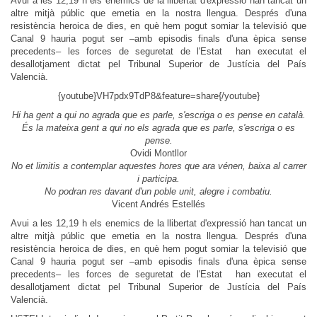
Avui a les 12,19 h els enemics de la llibertat d'expressió han tancat un
altre mitjà públic que emetia en la nostra llengua. Després d'una
resistència heroica de dies, en què hem pogut somiar la televisió que
Canal 9 hauria pogut ser –amb episodis finals d'una èpica sense
precedents– les forces de seguretat de l'Estat han executat el
desallotjament dictat pel Tribunal Superior de Justícia del País
Valencià.
{youtube}VH7pdx9TdP8&feature=share{/youtube}
Hi ha gent a qui no agrada que es parle, s'escriga o es pense en català.
És la mateixa gent a qui no els agrada que es parle, s'escriga o es
pense.
Ovidi Montllor
No et limitis a contemplar aquestes hores que ara vénen, baixa al carrer
i participa.
No podran res davant d'un poble unit, alegre i combatiu.
Vicent Andrés Estellés
Avui a les 12,19 h els enemics de la llibertat d'expressió han tancat un
altre mitjà públic que emetia en la nostra llengua. Després d'una
resistència heroica de dies, en què hem pogut somiar la televisió que
Canal 9 hauria pogut ser –amb episodis finals d'una èpica sense
precedents– les forces de seguretat de l'Estat han executat el
desallotjament dictat pel Tribunal Superior de Justícia del País
Valencià.