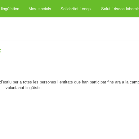
lingüística
Mov. socials
Solidaritat i coop.
Salut i riscos labora
c
’estiu per a totes les persones i entitats que han participat fins ara a la cam
voluntariat lingüístic.