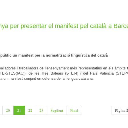
nya per presentar el manifest pel català a Barc
blic un manifest per la normalització lingüística del català
balladores i treballadors de l’ensenyament més representatius en els àmbits te
E-STES(IAC)), de les Illes Balears (STEI-I) i del País Valencià (STEP
 un manifest conjunt en defensa de la llengua catalana.
20
21
22
23
Següent
Final
Pàgina 2