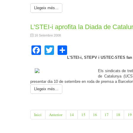
Llegeix més...
L'STEI-i aprofita la Diada de Catalu
16 Setembre 2008
Facebook
Twitter
Share
L'STEI-i, STEPV i USTEC-STES fan pú
Els sindicats de tre
de Catalunya (UCST
presentar dia 10 de setembre en roda de premsa a Barcelona
Llegeix més...
Inici
Anterior
14
15
16
17
18
19