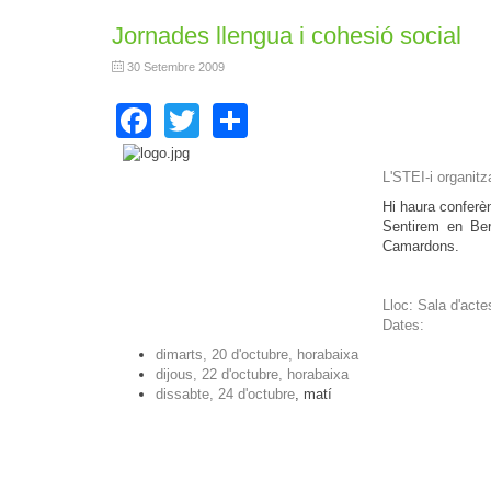
Jornades llengua i cohesió social
30 Setembre 2009
Facebook
Twitter
Share
L'STEI-i organitz
Hi haura conferèn
Sentirem en Ber
Camardons.
Lloc: Sala d'acte
Dates:
dimarts, 20 d'octubre, horabaixa
dijous, 22 d'octubre, horabaixa
dissabte, 24 d'octubre
, matí