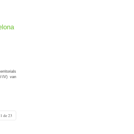
elona
rritorials
V-IV) van
1 de 23