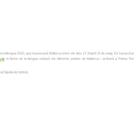
rrellengua 2010, que travessarà Mallorca entre els dies 17 d'abril i 8 de maig. Es tracta d'
 de la flama de la llengua visitarà els diferents pobles de Mallorca i arribarà a Palma l'ho
cal l'ajuda de tothom.