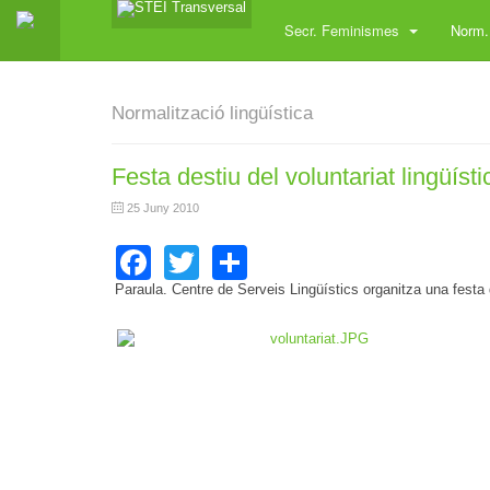
Secr. Feminismes
Norm. 
Normalització lingüística
Festa destiu del voluntariat lingüísti
25 Juny 2010
Facebook
Twitter
Share
Paraula. Centre de Serveis Lingüístics organitza una festa d