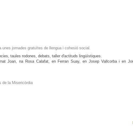
a unes jornades gratuïtes de llengua i cohesió social.
cies, taules rodones, debats, taller d'actituds lingüístiques.
nat Joan, na Rosa Calafat, en Ferran Suay, en Josep Vallcorba i en Jor
s de la Misericòrdia