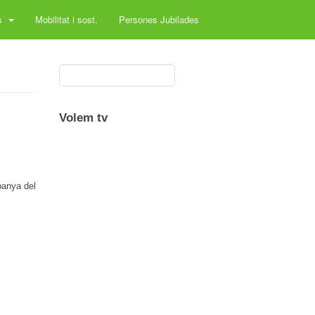
ls
Mobilitat i sost.
Persones Jubilades
Volem tv
panya del