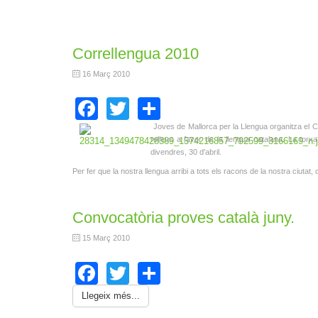
Correllengua 2010
16 Març 2010
Facebook
Twitter
Share
Joves de Mallorca per la Llengua organitza el Co
relleus a favor de la llengua catalana. La torxa
divendres, 30 d'abril.
Per fer que la nostra llengua arribi a tots els racons de la nostra ciutat, 
Convocatòria proves català juny.
15 Març 2010
Facebook
Twitter
Share
Llegeix més...