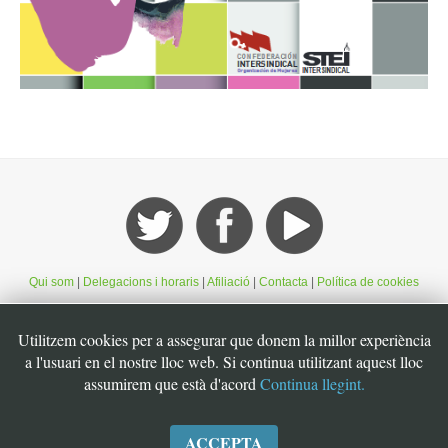
Qui som
|
Delegacions i horaris
|
Afiliació
|
Contacta
|
Política de cookies
Utilitzem cookies per a assegurar que donem la millor experiència
©STEI Sindicat de treballadores i treballadors de les Illes Balears. C/ Jaume
Ferran, 56. 07004. Palma. Mallorca. Espanya. Telèfon: 34 971 901600. Inscrit
a l'usuari en el nostre lloc web. Si continua utilitzant aquest lloc
al registre de la DG de la Funció Pública de Presidència del Govern
assumirem que està d'acord
Continua llegint.
d’Espanya, número 49. CIF: G07126956
ACCEPTA