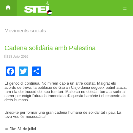
Moviments socials
Cadena solidària amb Palestina
29 Juliol 2026
Facebook
Twitter
Share
El genocidi continua. No mirem cap a un altre costat. Malgrat els
acords de treva, la població de Gaza i Cisjordània segueix patint atacs,
fam i la destrucció del seu territori. Mallorca no oblida i torna a sortir al
carrer per exigir l'aturada immediata d'aquesta barbàrie i el respecte als
drets humans.
Uneix-te per formar una gran cadena humana de solidaritat i pau. La
teva veu és necessària!
📅 Dia: 31 de juliol