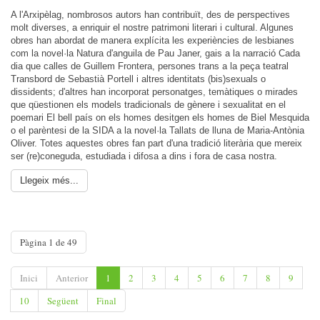
A l'Arxipèlag, nombrosos autors han contribuït, des de perspectives
molt diverses, a enriquir el nostre patrimoni literari i cultural. Algunes
obres han abordat de manera explícita les experiències de lesbianes
com la novel·la Natura d'anguila de Pau Janer, gais a la narració Cada
dia que calles de Guillem Frontera, persones trans a la peça teatral
Transbord de Sebastià Portell i altres identitats (bis)sexuals o
dissidents; d'altres han incorporat personatges, temàtiques o mirades
que qüestionen els models tradicionals de gènere i sexualitat en el
poemari El bell país on els homes desitgen els homes de Biel Mesquida
o el parèntesi de la SIDA a la novel·la Tallats de lluna de Maria-Antònia
Oliver. Totes aquestes obres fan part d'una tradició literària que mereix
ser (re)coneguda, estudiada i difosa a dins i fora de casa nostra.
Llegeix més...
Pàgina 1 de 49
Inici
Anterior
1
2
3
4
5
6
7
8
9
10
Següent
Final