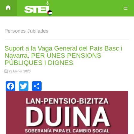
Persones Jubilades
Suport a la Vaga General del País Basc i
Navarra. PER UNES PENSIONS
PÚBLIQUES I DIGNES
29 Gener 2020
Facebook
Twitter
Share