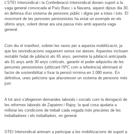
L’STEI Intersindical i la Confederació Intersindical donam suport a la
vaga general convocada al País Basc i a Navarra, aquest dijous dia 30,
en defensa d'un sistema de pensions públic i digne per a totes i tots. El
moviment de les persones pensionistes ha estat un exemple en els
últims anys, volent donar ara una passa més amb aquesta vaga
general.
Com diu el manifest, sobren les raons per a aquesta mobilització, ja
que les reivindicacions segueixen sense ser ateses. Aquestes inclouen
restablir l'edat de jubilació als 65 anys, permetre la jubilació anticipada
als 61 anys amb 30 anys cotitzats, garantir el poder adquisitiu de les
persones pensionistes (utilitzant l'IPC com a referència) eliminant el
factor de sostenibilitat o fixar la pensió mínima en 1.080 euros. En
definitiva, unes peticions que afavoreixen un sistema de pensions més
just.
A tot això s'afegeixen demandes laborals i socials com la derogació de
les reformes laborals de Zapatero i Rajoy, la qual cosa ajudaria a
millorar les condicions de treball cada vegada més precàries de les
treballadores i els treballadors, en general.
STEI Intersindical animam a participar a les mobilitzacions de suport a