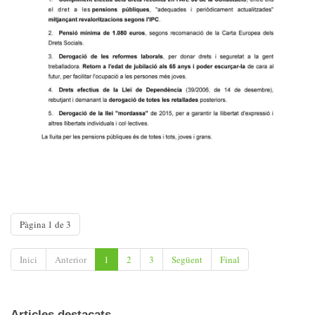
Pàgina 1 de 3
Inici
Anterior
1
2
3
Següent
Final
Articles destacats