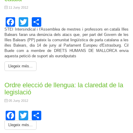
11 Juny 2012
Facebook
Twitter
Share
STEI Intersindical i l'Assemblea de mestres i professors en català Illes
Balears faran una denúncia dels atacs que, per part del Govern de les
Illes Balears (PP) pateix la comunitat lingüística de parla catalana a les
illes Balears, dia 14 de juny al Parlament Europeu d'Estrasburg. Cil
Buele com a membre de DRETS HUMANS DE MALLORCA envia
aquesta petició de suport als eurodiputats
Llegeix més...
Ordre elecció de llengua: la claredat de la
legislació
05 Juny 2012
Facebook
Twitter
Share
Llegeix més...