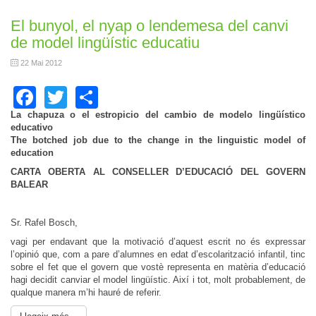
El bunyol, el nyap o lendemesa del canvi
de model lingüístic educatiu
22 Mai 2012
Facebook
Twitter
Share
La chapuza o el estropicio del cambio de modelo lingüístico
educativo
The botched job due to the change in the linguistic model of
education
CARTA OBERTA AL CONSELLER D’EDUCACIÓ DEL GOVERN
BALEAR
Sr. Rafel Bosch,
vagi per endavant que la motivació d’aquest escrit no és expressar
l’opinió que, com a pare d’alumnes en edat d’escolarització infantil, tinc
sobre el fet que el govern que vostè representa en matèria d’educació
hagi decidit canviar el model lingüístic. Així i tot, molt probablement, de
qualque manera m’hi hauré de referir.