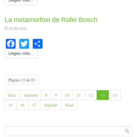
Llegeix més...
La metamorfosi de Rafel Bosch
22 Mai 2012
Facebook
Twitter
Share
Llegeix més...
Pàgina 13 de 23
Inici
Anterior
8
9
10
11
12
13
14
15
16
17
Següent
Final