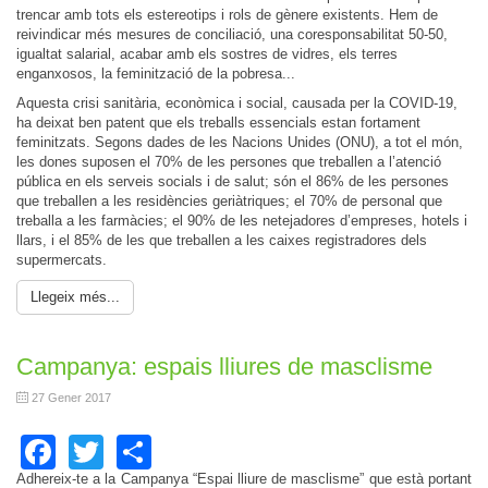
trencar amb tots els estereotips i rols de gènere existents. Hem de
reivindicar més mesures de conciliació, una coresponsabilitat 50-50,
igualtat salarial, acabar amb els sostres de vidres, els terres
enganxosos, la feminització de la pobresa...
Aquesta crisi sanitària, econòmica i social, causada per la COVID-19,
ha deixat ben patent que els treballs essencials estan fortament
feminitzats. Segons dades de les Nacions Unides (ONU), a tot el món,
les dones suposen el 70% de les persones que treballen a l’atenció
pública en els serveis socials i de salut; són el 86% de les persones
que treballen a les residències geriàtriques; el 70% de personal que
treballa a les farmàcies; el 90% de les netejadores d’empreses, hotels i
llars, i el 85% de les que treballen a les caixes registradores dels
supermercats.
Llegeix més...
Campanya: espais lliures de masclisme
27 Gener 2017
Facebook
Twitter
Share
Adhereix-te a la Campanya “Espai lliure de masclisme” que està portant