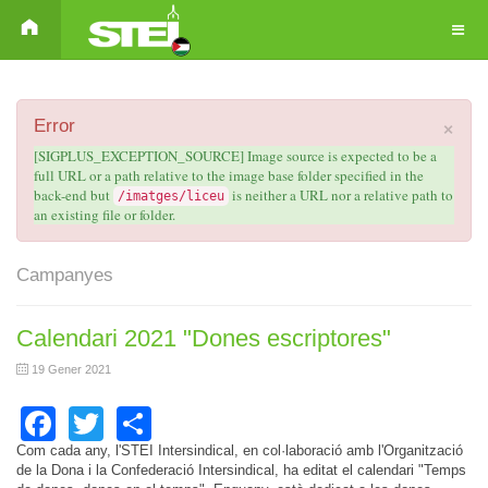
×
Error
[SIGPLUS_EXCEPTION_SOURCE] Image source is expected to be a
full URL or a path relative to the image base folder specified in the
back-end but
is neither a URL nor a relative path to
/imatges/liceu
an existing file or folder.
Campanyes
Calendari 2021 "Dones escriptores"
19 Gener 2021
Facebook
Twitter
Share
Com cada any, l'STEI Intersindical, en col·laboració amb l'Organització
de la Dona i la Confederació Intersindical, ha editat el calendari "Temps