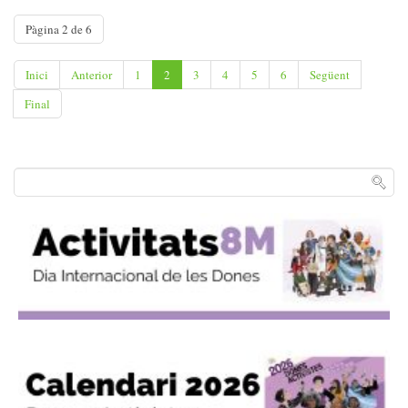
Pàgina 2 de 6
Inici
Anterior
1
2
3
4
5
6
Següent
Final