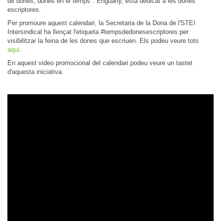
de dones, dones en el temps". Enguany, està dedicat a les dones
escriptores.
Per promoure aquest calendari, la Secretaria de la Dona de l'STEI
Intersindical ha llençat l'etiqueta #tempsdedonesescriptores per
visibilitzar la feina de les dones que escriuen. Els podeu veure tots
aquí
.
En aquest video promocional del calendari podeu veure un tastet
d'aquesta iniciativa.