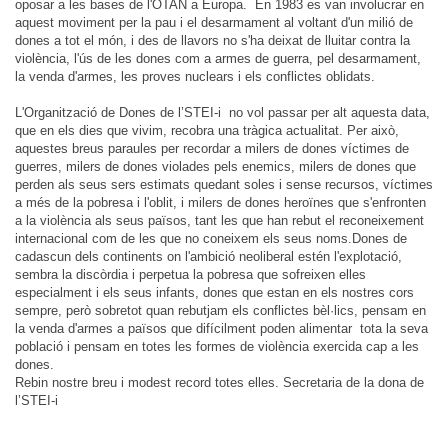
oposar a les bases de l'OTAN a Europa.
En 1983 es van involucrar en
aquest moviment per la pau i el desarmament al voltant d'un milió de
dones a tot el món, i des de llavors no s'ha deixat de lluitar contra la
violència, l'ús de les dones com a armes de guerra, pel desarmament,
la venda d'armes, les proves nuclears i els conflictes oblidats.
L'Organització de Dones de l’STEI-i no vol passar per alt aquesta data,
que en els dies que vivim, recobra una tràgica actualitat. Per això,
aquestes breus paraules per recordar a milers de dones víctimes de
guerres, milers de dones violades pels enemics, milers de dones que
perden als seus sers estimats quedant soles i sense recursos, víctimes
a més de la pobresa i l'oblit, i milers de dones heroïnes que s'enfronten
a la violència als seus països, tant les que han rebut el reconeixement
internacional com de les que no coneixem els seus noms.
Dones de
cadascun dels continents on l'ambició neoliberal estén l'explotació,
sembra la discòrdia i perpetua la pobresa que sofreixen elles
especialment i els seus infants, dones que estan en els nostres cors
sempre, però sobretot quan rebutjam els conflictes bèl·lics, pensam en
la venda d'armes a països que difícilment poden alimentar tota la seva
població i pensam en totes les formes de violència exercida cap a les
dones.
Rebin nostre breu i modest record totes elles.
Secretaria de la dona de
l’STEI-i