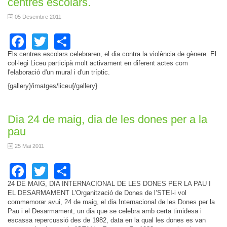
centres escolars.
05 Desembre 2011
Facebook
Twitter
Share
Els centres escolars celebraren, el dia contra la violència de gènere. El
col·legi Liceu participà molt activament en diferent actes com
l'elaboració d'un mural i d'un tríptic.
{gallery}/imatges/liceu{/gallery}
Dia 24 de maig, dia de les dones per a la
pau
25 Mai 2011
Facebook
Twitter
Share
24 DE MAIG, DIA INTERNACIONAL DE LES DONES PER LA PAU I
EL DESARMAMENT
L'Organització de Dones de l’STEI-i vol
commemorar avui, 24 de maig, el dia Internacional de les Dones per la
Pau i el Desarmament, un dia que se celebra amb certa timidesa i
escassa repercussió des de 1982, data en la qual les dones es van