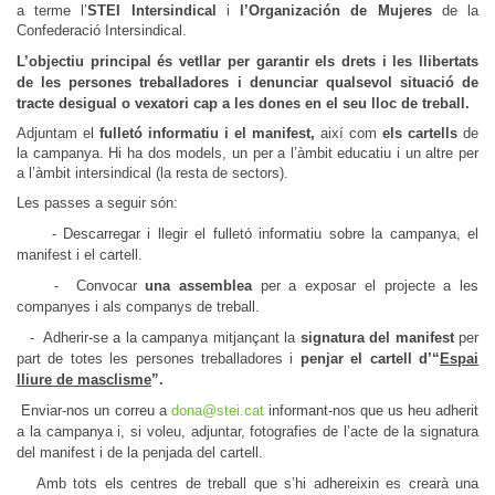
a terme l’
STEI Intersindical
i
l’Organización de Mujeres
de la
Confederació Intersindical.
L’objectiu principal
és
vetllar per garantir els drets i les llibertats
de les persones treballadores i d
enunciar qualsevol situació de
tracte desigual o vexatori cap a les dones en el seu lloc de treball.
Adjuntam el
fulletó informatiu i el manifest,
així com
els cartells
de
la campanya. Hi ha dos models, un per a l’àmbit educatiu i un altre per
a l’àmbit intersindical (la resta de sectors).
Les passes a seguir són:
-
Descarregar i llegir el fulletó informatiu sobre la campanya, el
manifest i el cartell.
-
Convocar
una assemblea
per a exposar el projecte a les
companyes i als companys de treball.
-
Adherir-se a la campanya mitjançant la
signatura del manifest
per
part de totes les persones treballadores i
penjar el cartell
d’“
Espai
lliure de masclisme
”.
Enviar-nos un correu a
dona@stei.cat
informant-nos que us heu adherit
a la campanya i, si voleu, adjuntar, fotografies de l’acte de la signatura
del manifest i de la penjada del cartell.
Amb tots els centres de treball que s’hi adhereixin es crearà una