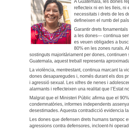
A Guatemala, les dones rep
reflecteix ni en les lleis, 
necessitats i drets de les 
defineixen el rumb del país
Garantir drets fonamentals 
a les dones— continua sen
es veuen obligades a busca
80% en les zones rurals. Al
sostinguts majoritàriament per dones, continuen s
Guatemala, aquest treball representa aproximad
La violència, mentrestant, continua marcant la v
dones desaparegudes i, només durant els dos pri
i agressió sexual. Les xifres de nenes i adoles
alarmants i reflecteixen una realitat que l’Estat n
Malgrat que el Ministeri Públic afirma que el 90
condemnatòries, informes independents assenyale
desestimades. Aquesta contradicció evidencia la p
Les dones que defensen drets humans tampoc esc
agressions contra defensores, incloent-hi operado