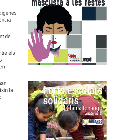
ndígenes
tència
nt de
tre els
s
uen
 han
ixin la
: