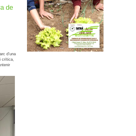
va de
arc d’una
 crítica,
ntenir