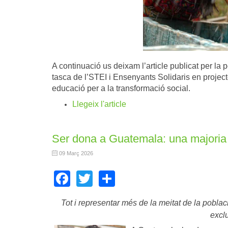
A continuació us deixam l’article publicat per la
tasca de l’STEI i Ensenyants Solidaris en projec
educació per a la transformació social.
Llegeix l'article
Ser dona a Guatemala: una majoria 
09 Març 2026
Facebook
Twitter
Share
Tot i representar més de la meitat de la poblaci
excl