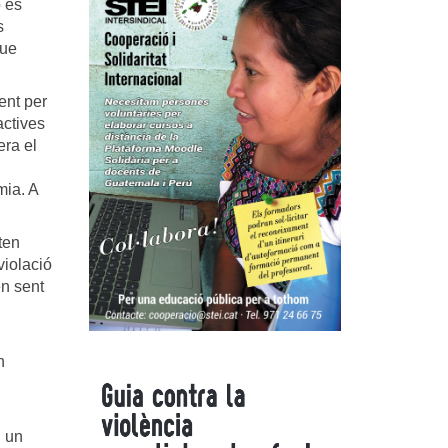
 es
s
que
ent per
actives
era el
mia. A
ten
violació
en sent
n
n un