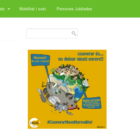
rals
Mobilitat i sost.
Persones Jubilades