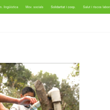
. lingüística
Mov. socials
Solidaritat i coop.
Salut i riscos labo