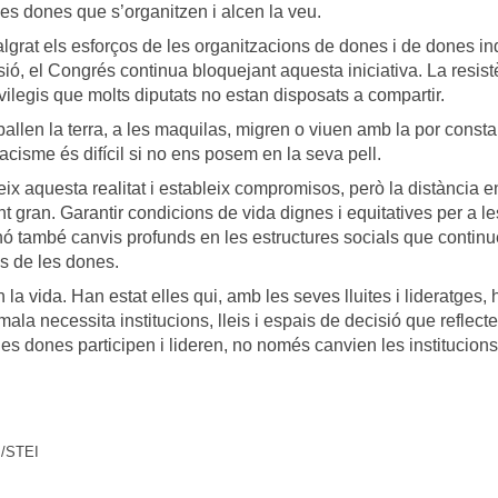
les dones que s’organitzen i alcen la veu.
algrat els esforços de les organitzacions de dones i de dones i
lusió, el Congrés continua bloquejant aquesta iniciativa. La resis
vilegis que molts diputats no estan disposats a compartir.
allen la terra, a les maquilas, migren o viuen amb la por consta
acisme és difícil si no ens posem en la seva pell.
 aquesta realitat i estableix compromisos, però la distància en
t gran. Garantir condicions de vida dignes i equitatives per a le
nó també canvis profunds en les estructures socials que contin
ons de les dones.
a vida. Han estat elles qui, amb les seves lluites i lideratges,
ala necessita institucions, lleis i espais de decisió que reflecte
les dones participen i lideren, no només canvien les institucions
s/STEI