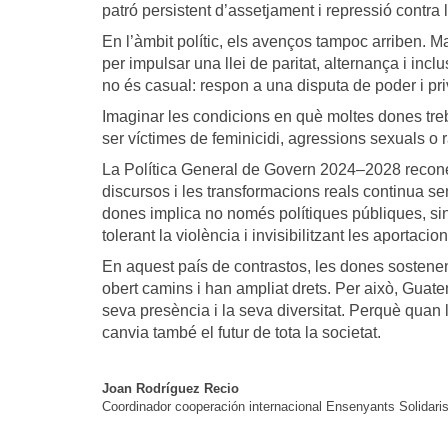
patró persistent d’assetjament i repressió contra 
En l’àmbit polític, els avenços tampoc arriben. M
per impulsar una llei de paritat, alternança i inc
no és casual: respon a una disputa de poder i pri
Imaginar les condicions en què moltes dones treb
ser víctimes de feminicidi, agressions sexuals o r
La Política General de Govern 2024–2028 reconeix
discursos i les transformacions reals continua sen
dones implica no només polítiques públiques, si
tolerant la violència i invisibilitzant les aportaci
En aquest país de contrastos, les dones sostenen l
obert camins i han ampliat drets. Per això, Guatem
seva presència i la seva diversitat. Perquè quan 
canvia també el futur de tota la societat.
Joan Rodríguez Recio
Coordinador cooperación internacional Ensenyants Solidari