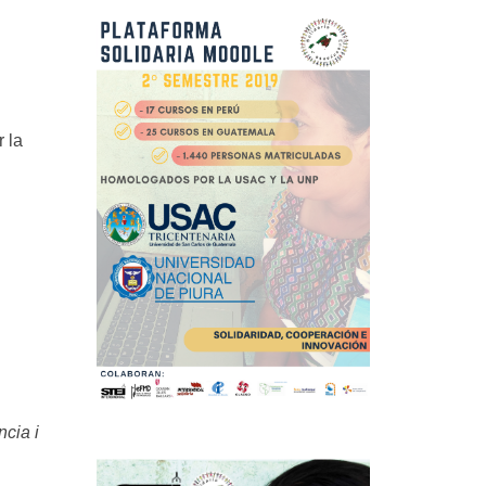
r la
ncia i