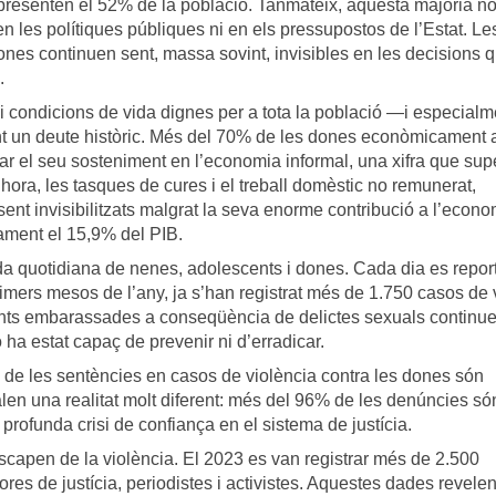
resenten el 52% de la població. Tanmateix, aquesta majoria no
ni en les polítiques públiques ni en els pressupostos de l’Estat. Le
dones continuen sent, massa sovint, invisibles en les decisions 
.
i condicions de vida dignes per a tota la població —i especialm
t un deute històric. Més del 70% de les dones econòmicament 
r el seu sosteniment en l’economia informal, una xifra que sup
hora, les tasques de cures i el treball domèstic no remunerat,
ent invisibilitzats malgrat la seva enorme contribució a l’econo
ament el 15,9% del PIB.
ida quotidiana de nenes, adolescents i dones. Cada dia es repor
mers mesos de l’any, ja s’han registrat més de 1.750 casos de 
cents embarassades a conseqüència de delictes sexuals continu
o ha estat capaç de prevenir ni d’erradicar.
% de les sentències en casos de violència contra les dones són
n una realitat molt diferent: més del 96% de les denúncies só
rofunda crisi de confiança en el sistema de justícia.
apen de la violència. El 2023 es van registrar més de 2.500
res de justícia, periodistes i activistes. Aquestes dades revele