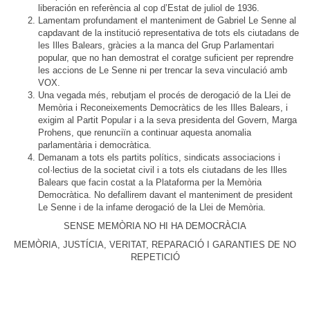
liberación en referència al cop d’Estat de juliol de 1936.
Lamentam profundament el manteniment de Gabriel Le Senne al
capdavant de la institució representativa de tots els ciutadans de
les Illes Balears, gràcies a la manca del Grup Parlamentari
popular, que no han demostrat el coratge suficient per reprendre
les accions de Le Senne ni per trencar la seva vinculació amb
VOX.
Una vegada més, rebutjam el procés de derogació de la Llei de
Memòria i Reconeixements Democràtics de les Illes Balears, i
exigim al Partit Popular i a la seva presidenta del Govern, Marga
Prohens, que renunciïn a continuar aquesta anomalia
parlamentària i democràtica.
Demanam a tots els partits polítics, sindicats associacions i
col·lectius de la societat civil i a tots els ciutadans de les Illes
Balears que facin costat a la Plataforma per la Memòria
Democràtica. No defallirem davant el manteniment de president
Le Senne i de la infame derogació de la Llei de Memòria.
SENSE MEMÒRIA NO HI HA DEMOCRÀCIA
MEMÒRIA, JUSTÍCIA, VERITAT, REPARACIÓ I GARANTIES DE NO
REPETICIÓ