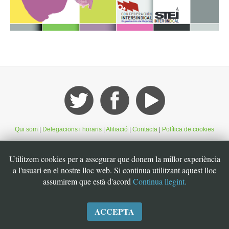
Qui som
|
Delegacions i horaris
|
Afiliació
|
Contacta
|
Política de cookies
©STEI Sindicat de treballadores i treballadors de les Illes Balears. C/ Jaume
Utilitzem cookies per a assegurar que donem la millor experiència
Ferran, 56. 07004. Palma. Mallorca. Espanya. Telèfon: 34 971 901600. Inscrit
a l'usuari en el nostre lloc web. Si continua utilitzant aquest lloc
al registre de la DG de la Funció Pública de Presidència del Govern
assumirem que està d'acord
Continua llegint.
d’Espanya, número 49. CIF: G07126956
ACCEPTA