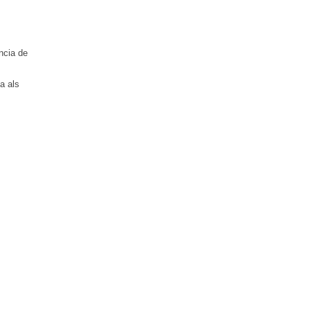
ncia de
a als