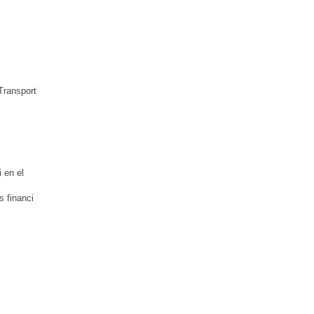
 Transport
i en el
s financi