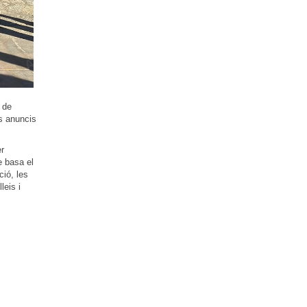
 de
ls anuncis
er
e basa el
ció, les
leis i