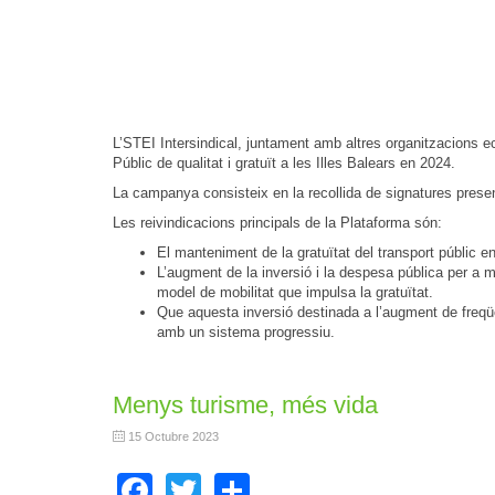
L’STEI Intersindical, juntament amb altres organitzacions eco
Públic de qualitat i gratuït a les Illes Balears en 2024.
La campanya consisteix en la recollida de signatures prese
Les reivindicacions principals de la Plataforma són:
El manteniment de la gratuïtat del transport públic en
L’augment de la inversió i la despesa pública per a mi
model de mobilitat que impulsa la gratuïtat.
Que aquesta inversió destinada a l’augment de freqüèn
amb un sistema progressiu.
Menys turisme, més vida
15 Octubre 2023
Facebook
Twitter
Share