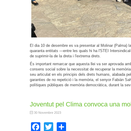
El dia 10 de desembre es va presentar al Molinar (Palma) l
quaranta entitats —entre les quals hi ha l'STEI Intersindic
de suprimir-la de la dreta i l'extrema drets.
És important remarcar que aquesta llei va ser aprovada amb 
consens social sobre la necessitat de recuperar la memòria d
seu articulat en els principis dels drets humans, alabada pel 
garanties de no repetició i la memòria, el senyor Fabián Salv
polítiques públiques de memòria democràtica, durant la sev
Joventut pel Clima convoca una mobi
30 Novembre 2023
Facebook
Twitter
Share