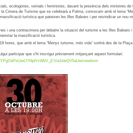
cials, ecologistes, veïnals i feministes, davant la presència dels ministres de
 de la Cimera de Turisme que se celebrarà a Palma, convocam amb el lema “M
massificació turística que pateixen les Illes Balears i per reivindicar un nou 
es i una contracimera per debatre la situació del turisme a les Illes Balears i
arestar la massificació turística.
s 19 hores, que amb el lema “Menys turisme, més vida” sortirà des de la Plaça
lgui participar que s'hi inscrigui prèviament mitjançant aquest formulari:
6j8YPgOaPoLbeLYINplVxWbV_jCVia1ldeQV5aUw/viewform