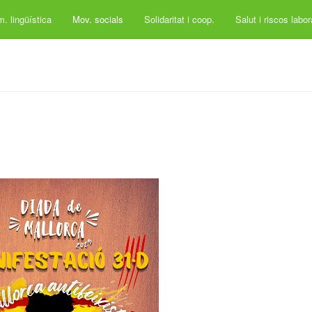
. lingüística
Mov. socials
Solidaritat i coop.
Salut i riscos labo