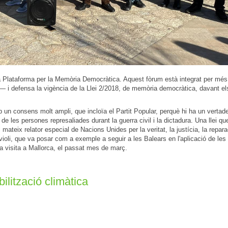
a Plataforma per la Memòria Democràtica. Aquest fòrum està integrat per més
al— i defensa la vigència de la Llei 2/2018, de memòria democràtica, davant e
un consens molt ampli, que incloïa el Partit Popular, perquè hi ha un vertad
e les persones represaliades durant la guerra civil i la dictadura. Una llei qu
mateix relator especial de Nacions Unides per la veritat, la justícia, la repara
ioli, que va posar com a exemple a seguir a les Balears en l'aplicació de les l
a visita a Mallorca, el passat mes de març.
lització climàtica