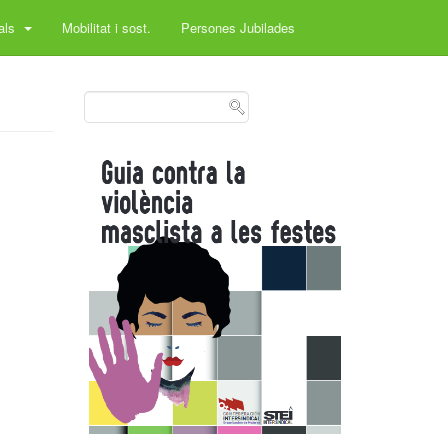
rals
Mobilitat i sost.
Persones Jubilades