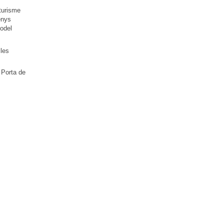
 turisme
enys
model
 les
 Porta de