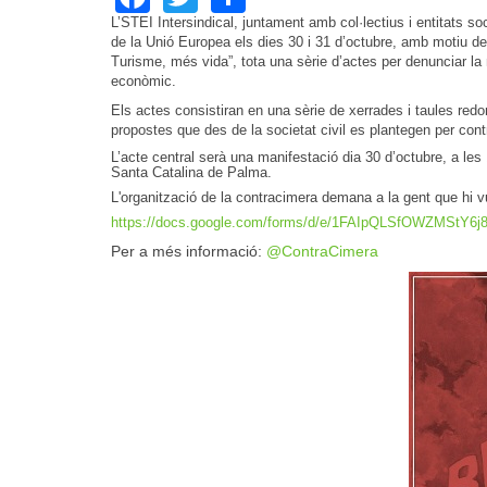
L’STEI Intersindical, juntament amb col·lectius i entitats so
de la Unió Europea els dies 30 i 31 d’octubre, amb motiu
Turisme, més vida”, tota una sèrie d’actes per denunciar la 
econòmic.
Els actes consistiran en una sèrie de xerrades i taules redon
propostes que des de la societat civil es plantegen per contr
L’acte central serà una manifestació dia 30 d’octubre, a le
Santa Catalina de Palma.
L'organització de la contracimera demana a la gent que hi vu
https://docs.google.com/forms/d/e/1FAIpQLSfOWZMStY
Per a més informació:
@ContraCimera