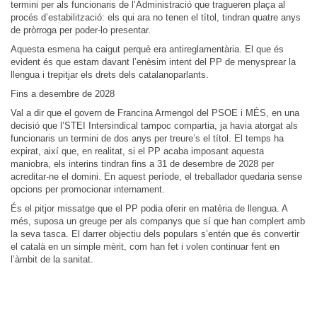
termini per als funcionaris de l’Administració que tragueren plaça al
procés d’estabilització: els qui ara no tenen el títol, tindran quatre anys
de pròrroga per poder-lo presentar.
Aquesta esmena ha caigut perquè era antireglamentària. El que és
evident és que estam davant l’enèsim intent del PP de menysprear la
llengua i trepitjar els drets dels catalanoparlants.
Fins a desembre de 2028
Val a dir que el govern de Francina Armengol del PSOE i MÉS, en una
decisió que l’STEI Intersindical tampoc compartia, ja havia atorgat als
funcionaris un termini de dos anys per treure’s el títol. El temps ha
expirat, així que, en realitat, si el PP acaba imposant aquesta
maniobra, els interins tindran fins a 31 de desembre de 2028 per
acreditar-ne el domini. En aquest període, el treballador quedaria sense
opcions per promocionar internament.
És el pitjor missatge que el PP podia oferir en matèria de llengua. A
més, suposa un greuge per als companys que sí que han complert amb
la seva tasca. El darrer objectiu dels populars s’entén que és convertir
el català en un simple mèrit, com han fet i volen continuar fent en
l’àmbit de la sanitat.