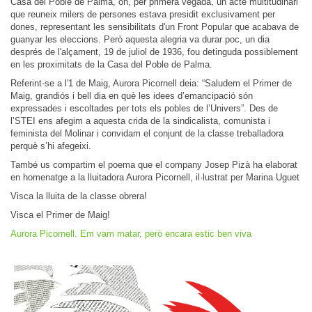
Casa del Poble de Palma, on, per primera vegada, un acte multitudinari
que reuneix milers de persones estava presidit exclusivament per
dones, representant les sensibilitats d'un Front Popular que acabava de
guanyar les eleccions. Però aquesta alegria va durar poc, un dia
després de l'alçament, 19 de juliol de 1936, fou detinguda possiblement
en les proximitats de la Casa del Poble de Palma.
Referint-se a l'1 de Maig, Aurora Picornell deia: “Saludem el Primer de
Maig, grandiós i bell dia en què les idees d’emancipació són
expressades i escoltades per tots els pobles de l’Univers”. Des de
l’STEI ens afegim a aquesta crida de la sindicalista, comunista i
feminista del Molinar i convidam el conjunt de la classe treballadora
perquè s’hi afegeixi.
També us compartim el poema que el company Josep Pizà ha elaborat
en homenatge a la lluitadora Aurora Picornell, il·lustrat per Marina Uguet
Visca la lluita de la classe obrera!
Visca el Primer de Maig!
Aurora Picornell. Em vam matar, però encara estic ben viva