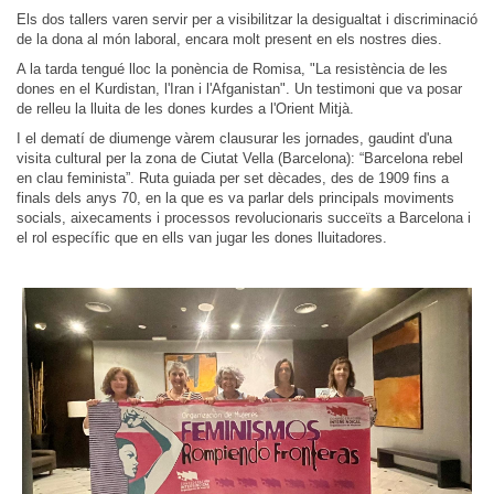
Els dos tallers varen servir per a visibilitzar la desigualtat i discriminació
de la dona al món laboral, encara molt present en els nostres dies.
A la tarda tengué lloc la ponència de Romisa, "La resistència de les
dones en el Kurdistan, l'Iran i l'Afganistan". Un testimoni que va posar
de relleu la lluita de les dones kurdes a l'Orient Mitjà.
I el dematí de diumenge vàrem clausurar les jornades, gaudint d'una
visita cultural per la zona de Ciutat Vella (Barcelona): “Barcelona rebel
en clau feminista”. Ruta guiada per set dècades, des de 1909 fins a
finals dels anys 70, en la que es va parlar dels principals moviments
socials, aixecaments i processos revolucionaris succeïts a Barcelona i
el rol específic que en ells van jugar les dones lluitadores.