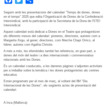
Seguim amb les presentacions del calendari "Temps de dones, dones
en el temps" 2025 que edita l’Organització de Dones de la Confederació
Intersindical, amb la participació de la Secretaria de la Dona de l'STEI
Intersindical.
Aquest calendari està dedicat a Dones en el Teatre que protagonitzen
els diferents mesos del calendari: pioneres, directores, autores com a
Margarita Xirgu, al gener; directores, com Merche Chapí Orrico, al
febrer, autores com Agatha Christie.
A més a més, les efemèrides també fan referència, en gran part, a
dones del món del teatre i a dies internacionals i commemoratius
relacionats amb les Dones.
És un calendari coeducatiu, a les darreres pàgines s’adjunten activitats
per a treballar sobre la temàtica i les dones protagonistes als centres
educatius.
Estan programats per al mes de març, al voltant del 8M "Dia
Internacional de les Dones", els següents actes de presentació del
calendari:
A Inca (Mallorca):