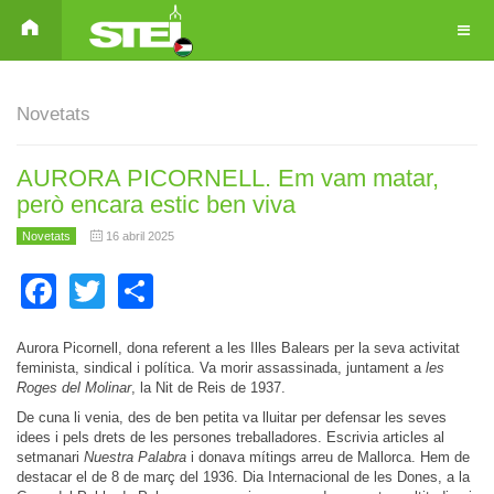
Novetats
AURORA PICORNELL. Em vam matar,
però encara estic ben viva
Novetats
16 abril 2025
Facebook
Twitter
Share
Aurora Picornell, dona referent a les Illes Balears per la seva activitat
feminista, sindical i política. Va morir assassinada, juntament a
les
Roges del Molinar
, la Nit de Reis de 1937.
De cuna li venia, des de ben petita va lluitar per defensar les seves
idees i pels drets de les persones treballadores. Escrivia articles al
setmanari
Nuestra Palabra
i donava mítings arreu de Mallorca. Hem de
destacar el de 8 de març del 1936. Dia Internacional de les Dones, a la