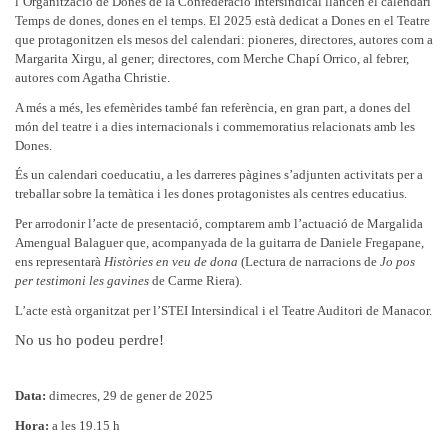
l’Organització de Dones de la Confederació Intersindical llancen el calendari
Temps de dones, dones en el temps. El 2025 està dedicat a Dones en el Teatre
que protagonitzen els mesos del calendari: pioneres, directores, autores com a
Margarita Xirgu, al gener; directores, com Merche Chapí Orrico, al febrer,
autores com Agatha Christie.
A més a més, les efemèrides també fan referència, en gran part, a dones del
món del teatre i a dies internacionals i commemoratius relacionats amb les
Dones.
És un calendari coeducatiu, a les darreres pàgines s’adjunten activitats per a
treballar sobre la temàtica i les dones protagonistes als centres educatius.
Per arrodonir l’acte de presentació, comptarem amb l’actuació de Margalida
Amengual Balaguer que, acompanyada de la guitarra de Daniele Fregapane,
ens representarà
Històries en veu de dona
(Lectura de narracions de
Jo pos
per testimoni les gavines
de Carme Riera).
L’acte està organitzat per l’STEI Intersindical i el Teatre Auditori de Manacor.
No us ho podeu perdre!
Data:
dimecres, 29 de gener de 2025
Hora:
a les 19.15 h