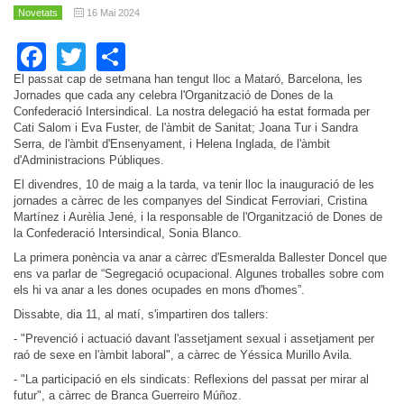
Novetats
16 Mai 2024
Facebook
Twitter
Share
El passat cap de setmana han tengut lloc a Mataró, Barcelona, les
Jornades que cada any celebra l'Organització de Dones de la
Confederació Intersindical. La nostra delegació ha estat formada per
Cati Salom i Eva Fuster, de l'àmbit de Sanitat; Joana Tur i Sandra
Serra, de l'àmbit d'Ensenyament, i Helena Inglada, de l'àmbit
d'Administracions Públiques.
El divendres, 10 de maig a la tarda, va tenir lloc la inauguració de les
jornades a càrrec de les companyes del Sindicat Ferroviari, Cristina
Martínez i Aurèlia Jené, i la responsable de l'Organització de Dones de
la Confederació Intersindical, Sonia Blanco.
La primera ponència va anar a càrrec d'Esmeralda Ballester Doncel que
ens va parlar de “Segregació ocupacional. Algunes troballes sobre com
els hi va anar a les dones ocupades en mons d'homes”.
Dissabte, dia 11, al matí, s'impartiren dos tallers:
- "Prevenció i actuació davant l'assetjament sexual i assetjament per
raó de sexe en l'àmbit laboral", a càrrec de Yéssica Murillo Avila.
- "La participació en els sindicats: Reflexions del passat per mirar al
futur", a càrrec de Branca Guerreiro Múñoz.