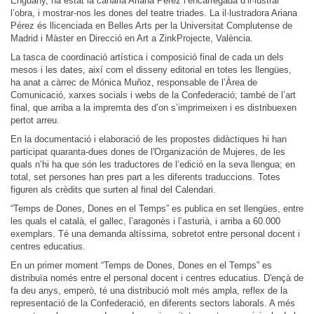
Enguany, ha estat la canària Ariana Pérez l’encarregada d’il·lustrar
l’obra, i mostrar-nos les dones del teatre triades. La il·lustradora Ariana
Pérez és llicenciada en Belles Arts per la Universitat Complutense de
Madrid i Màster en Direcció en Art a ZinkProjecte, València.
La tasca de coordinació artística i composició final de cada un dels
mesos i les dates, així com el disseny editorial en totes les llengües,
ha anat a càrrec de Mónica Muñoz, responsable de l’Àrea de
Comunicació, xarxes socials i webs de la Confederació; també de l’art
final, que arriba a la impremta des d’on s’imprimeixen i es distribuexen
pertot arreu.
En la documentació i elaboració de les propostes didàctiques hi han
participat quaranta-dues dones de l'Organización de Mujeres, de les
quals n’hi ha que són les traductores de l’edició en la seva llengua; en
total, set persones han pres part a les diferents traduccions. Totes
figuren als crèdits que surten al final del Calendari.
“Temps de Dones, Dones en el Temps” es publica en set llengües, entre
les quals el català, el gallec, l’aragonès i l’asturià, i arriba a 60.000
exemplars. Té una demanda altíssima, sobretot entre personal docent i
centres educatius.
En un primer moment “Temps de Dones, Dones en el Temps” es
distribuïa només entre el personal docent i centres educatius. D'ençà de
fa deu anys, emperò, té una distribució molt més ampla, reflex de la
representació de la Confederació, en diferents sectors laborals. A més