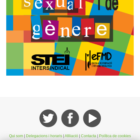
Qui som
|
Delegacions i horaris
|
Afiliació
|
Contacta
|
Política de cookies