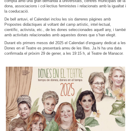
compta amb una gran demanda a universitats, centres municipals de la
dona, associacions i col·lectius feministes i relacionats amb la igualtat i
la coeducació.
De bell antuvi, el Calendari inclou les sis darreres pàgines amb
Propostes didàctiques al voltant del camp artístic, intel·lectual,
científic, activista, etc., de les dones seleccionades aquell any, i també
amb activitats relacionades amb aquestes dones que s’han elegit.
Durant els primers mesos del 2025 el Calendari d’enguany dedicat a les
Dones en el Teatre es presentarà arreu de les Illes. Ja hi ha una data
confirmada el pròxim 29 de gener, a les 19:15 h, al Teatre de Manacor.