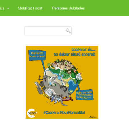
rals
Mobilitat i sost.
Persones Jubilades