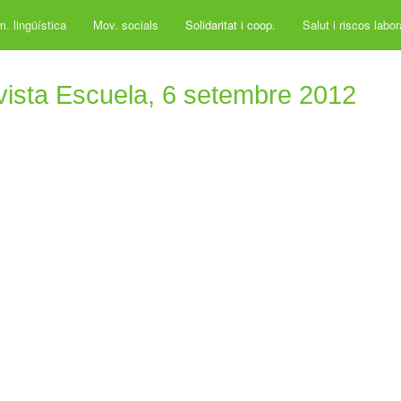
. lingüística
Mov. socials
Solidaritat i coop.
Salut i riscos labo
vista Escuela, 6 setembre 2012