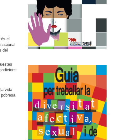
 és el
rnacional
s del
questes
condicions
la vida
a pobresa