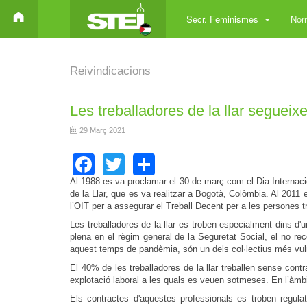
Secr. Feminismes
Norm
Reivindicacions
Les treballadores de la llar segueix
29 Març 2021
Facebook
Twitter
Share
Al 1988 es va proclamar el 30 de març com el Dia Internacio
de la Llar, que es va realitzar a Bogotà, Colòmbia. Al 2011
l’OIT per a assegurar el Treball Decent per a les persones 
Les treballadores de la llar es troben especialment dins d'u
plena en el règim general de la Seguretat Social, el no rec
aquest temps de pandèmia, són un dels col·lectius més vul
El 40% de les treballadores de la llar treballen sense contra
explotació laboral a les quals es veuen sotmeses. En l’àmbit 
Els contractes d'aquestes professionals es troben regulat