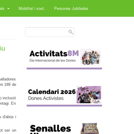
rals
Mobilitat i sost.
Persones Jubilades
iu
balladores
eni 189 de
o inclusió
ontagi. En
s d'abús i
ot ser un