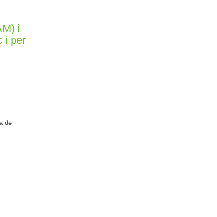
AM) i
 i per
ta de