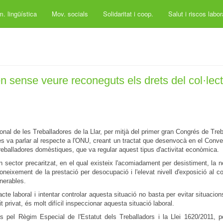
. lingüística
Mov. socials
Solidaritat i coop.
Salut i riscos labo
en sense veure reconeguts els drets del col·lect
nal de les Treballadores de la Llar, per mitjà del primer gran Congrés de Tre
 es va parlar al respecte a l'ONU, creant un tractat que desenvocà en el Conv
treballadores domèstiques, que va regular aquest tipus d'activitat econòmica.
n sector precaritzat, en el qual existeix l'acomiadament per desistiment, la n
oneixement de la prestació per desocupació i l'elevat nivell d'exposició al c
nerables.
cte laboral i intentar controlar aquesta situació no basta per evitar situacion
privat, és molt difícil inspeccionar aquesta situació laboral.
s pel Règim Especial de l'Estatut dels Treballadors i la Llei 1620/2011, p