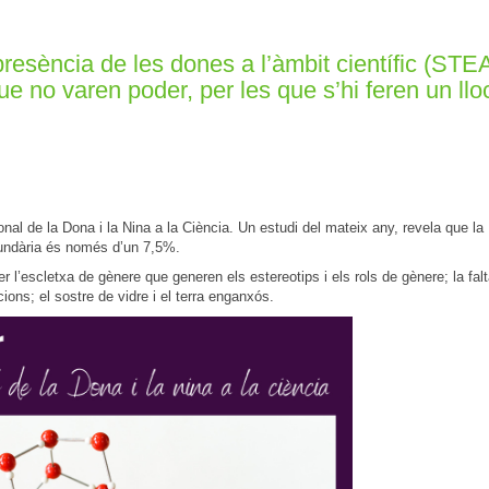
presència de les dones a l’àmbit científic (STE
e no varen poder, per les que s’hi feren un lloc
al de la Dona i la Nina a la Ciència. Un estudi del mateix any, revela que la
cundària és només d’un 7,5%.
r l’escletxa de gènere que generen els estereotips i els rols de gènere; la fal
ions; el sostre de vidre i el terra enganxós.