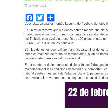
22 Febrer 2021
Facebook
Twitter
Share
L’escletxa salarial és només la punta de l’iceberg de totes 
És un fet demostrat que les dones cobren menys que els home
mateix però el sou no. El dret fonamental a la igualtat de 
del Treball), però avui dia, després de 100 anys, encara con
21.4%. I d’un 35% en les pensions.
Són les dones les que realitzen la pràctica totalitat de le
cures es realitzen de forma no remunerada i, quan es tract
de precarietat, temporalitat i inseguretat.
El fer-se càrrec de les cures condiciona l'elecció d'ocupac
majoritàriament les condicions de treball que comporten les
laboral s'estén més enllà de l'edat de jubilació, perquè es
en la vellesa i, novament, les col·loquen en situació de di